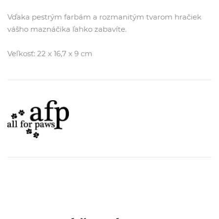
Vďaka pestrým farbám a rozmanitým tvarom hračiek
vášho maznáčika ľahko zabavíte.
Veľkosť: 22 x 16,7 x 9 cm