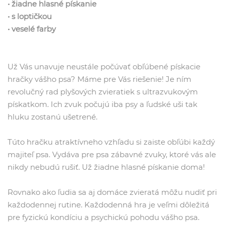
• žiadne hlasné pískanie
• s loptičkou
• veselé farby
Už Vás unavuje neustále počúvať obľúbené pískacie
hračky vášho psa? Máme pre Vás riešenie! Je ním
revolučný rad plyšových zvieratiek s ultrazvukovým
pískatkom. Ich zvuk počujú iba psy a ľudské uši tak
hluku zostanú ušetrené.
Túto hračku atraktívneho vzhľadu si zaiste obľúbi každý
majiteľ psa. Vydáva pre psa zábavné zvuky, ktoré vás ale
nikdy nebudú rušiť. Už žiadne hlasné pískanie doma!
Rovnako ako ľudia sa aj domáce zvieratá môžu nudiť pri
každodennej rutine. Každodenná hra je veľmi dôležitá
pre fyzickú kondíciu a psychickú pohodu vášho psa.