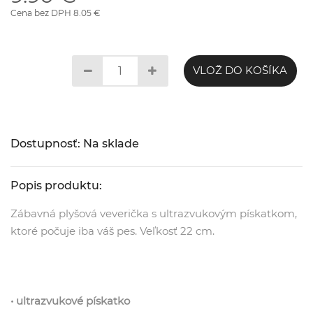
Cena bez DPH 8.05 €
VLOŽ DO KOŠÍKA
Dostupnosť: Na sklade
Popis produktu:
Zábavná plyšová veverička s ultrazvukovým pískatkom,
ktoré počuje iba váš pes. Veľkosť 22 cm.
• ultrazvukové pískatko