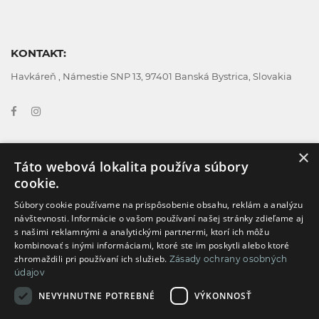
KONTAKT:
Havkáreň , Námestie SNP 13, 97401 Banská Bystrica, Slovakia
×
Táto webová lokalita používa súbory
GDPR
Všeobecné obchodné podmienky
cookie.
Cookies
Všeobecné podmienky používania
Súbory cookie používame na prispôsobenie obsahu, reklám a analýzu
návštevnosti. Informácie o vašom používaní našej stránky zdieľame aj
s našimi reklamnými a analytickými partnermi, ktorí ich môžu
kombinovať s inými informáciami, ktoré ste im poskytli alebo ktoré
Reklamčný formulár
Doprava a platba
zhromaždili pri používaní ich služieb.
Zásady ochrany osobných
údajov
Formulár na odstúpenie od zmluvy
NEVYHNUTNE POTREBNÉ
VÝKONNOSŤ