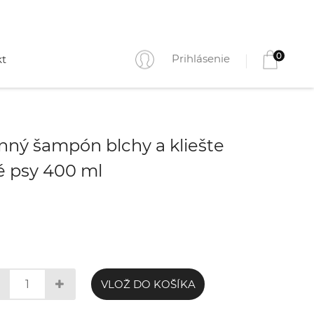
0
Prihlásenie
kt
nný šampón blchy a kliešte
é psy 400 ml
VLOŽ DO KOŠÍKA