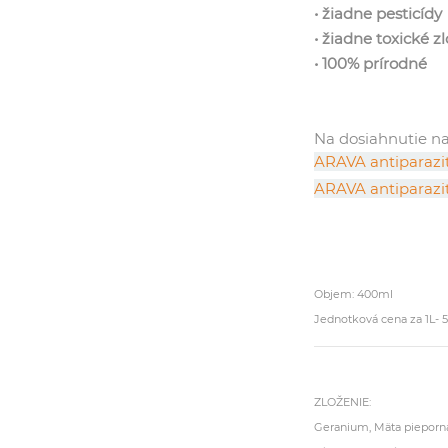
• žiadne pesticídy
• žiadne toxické z
• 100% prírodné
Na dosiahnutie na
ARAVA antiparazit
ARAVA antiparazit
Objem: 400ml
Jednotková cena za 1L- 
ZLOŽENIE:
Geranium, Mäta pieporná,