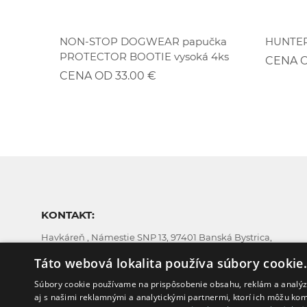
ZĽAVA
ok
NON-STOP DOGWEAR papučka
HUNTER 
PROTECTOR BOOTIE vysoká 4ks
CENA O
CENA OD 33.00 €
KONTAKT:
Havkáreň , Námestie SNP 13, 97401 Banská Bystrica,
Slovakia
Táto webová lokalita používa súbory cookie
Súbory cookie používame na prispôsobenie obsahu, reklám a analýzu
aj s našimi reklamnými a analytickými partnermi, ktorí ich môžu kom