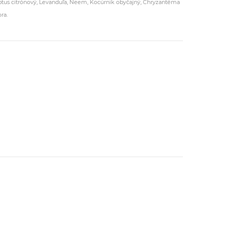
ptus citrónový, Levanduľa, Neem, Kocúrnik obyčajný, Chryzantéma
ra.