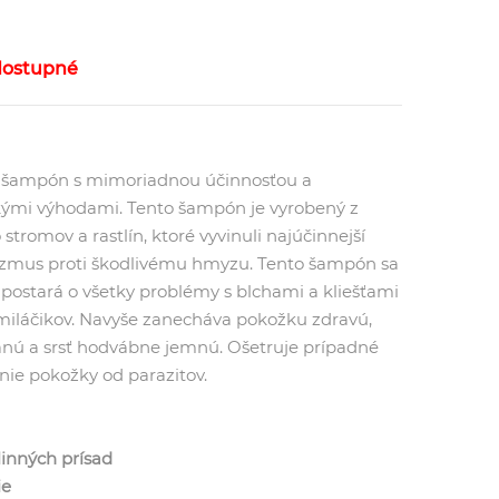
dostupné
ý šampón s mimoriadnou účinnosťou a
ými výhodami. Tento šampón je vyrobený z
 stromov a rastlín, ktoré vyvinuli najúčinnejší
mus proti škodlivému hmyzu. Tento šampón sa
e postará o všetky problémy s blchami a kliešťami
miláčikov. Navyše zanecháva pokožku zdravú,
anú a srsť hodvábne jemnú. Ošetruje prípadné
enie pokožky od parazitov.
tlinných prísad
ie