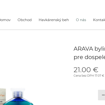
Domov
Obchod
Havkárenský beh
O nás
Konta
ARAVA byli
pre dospel
21.00 €
Cena bez DPH 17.07 €