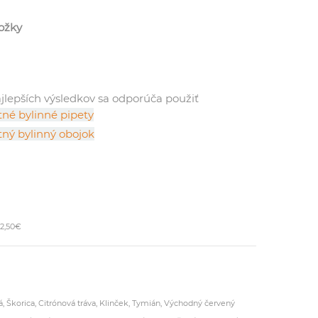
ložky
jlepších výsledkov sa odporúča použiť
né bylinné pipety
ný bylinný obojok
52,50€
 Škorica, Citrónová tráva, Klinček, Tymián, Východný červený