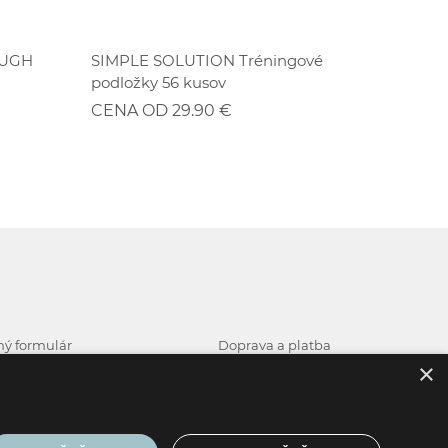
ZĽAVA
OUGH
SIMPLE SOLUTION Tréningové
MEAT L
podložky 56 kusov
losos 4
CENA OD 29.90 €
CENA O
ý formulár
Doprava a platba
×
 na odstúpenie od zmluvy