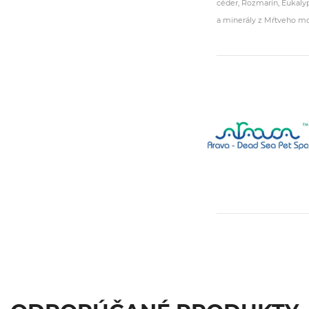
céder, Rozmarín, Eukaly
a minerály z Mŕtveho mo