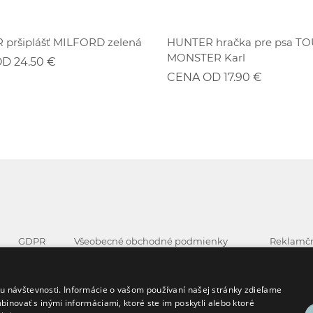
ZĽAVA
ZĽAVA
pršiplášť MILFORD zelená
HUNTER hračka pre psa T
MONSTER Karl
D 24.50 €
CENA OD 17.90 €
GDPR
Všeobecné obchodné podmienky
Reklamčn
Cookies
Všeobecné podmienky používania
Formulár
.
 návštevnosti. Informácie o vašom používaní našej stránky zdieľame
binovať s inými informáciami, ktoré ste im poskytli alebo ktoré