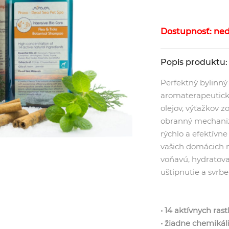
Dostupnosť: ne
Popis produktu:
Perfektný bylinn
aromaterapeutick
olejov, výťažkov zo
obranný mechaniz
rýchlo a efektívn
vašich domácich 
voňavú, hydratov
uštipnutie a svrb
• 14 aktívnych ras
• žiadne chemikál