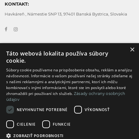
KONTAKT:
Havkáreň , Námestie SNP 13, 97401 Banská Bystrica, Slovakia
×
Táto webová lokalita používa súbory
GDPR
Všeobecné obchodné podmienky
cookie.
Cookies
Všeobecné podmienky používania
Súbory cookie používame na prispôsobenie obsahu, reklám a analýzu
návštevnosti. Informácie o vašom používaní našej stránky zdieľame aj
s našimi reklamnými a analytickými partnermi, ktorí ich môžu
kombinovať s inými informáciami, ktoré ste im poskytli alebo ktoré
Reklamčný formulár
Doprava a platba
zhromaždili pri používaní ich služieb.
Zásady ochrany osobných
údajov
Formulár na odstúpenie od zmluvy
NEVYHNUTNE POTREBNÉ
VÝKONNOSŤ
CIELENIE
FUNKCIE
ZOBRAZIŤ PODROBNOSTI
2019 - 2026 Všetky práva vyhradené | Copyright © Havkáreň |