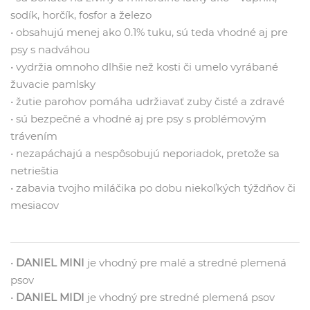
sodík, horčík, fosfor a železo
• obsahujú menej ako 0.1% tuku, sú teda vhodné aj pre
psy s nadváhou
• vydržia omnoho dlhšie než kosti či umelo vyrábané
žuvacie pamlsky
• žutie parohov pomáha udržiavať zuby čisté a zdravé
• sú bezpečné a vhodné aj pre psy s problémovým
trávením
• nezapáchajú a nespôsobujú neporiadok, pretože sa
netrieštia
• zabavia tvojho miláčika po dobu niekoľkých týždňov či
mesiacov
•
DANIEL MINI
je vhodný pre malé a stredné plemená
psov
•
DANIEL MIDI
je vhodný pre stredné plemená psov