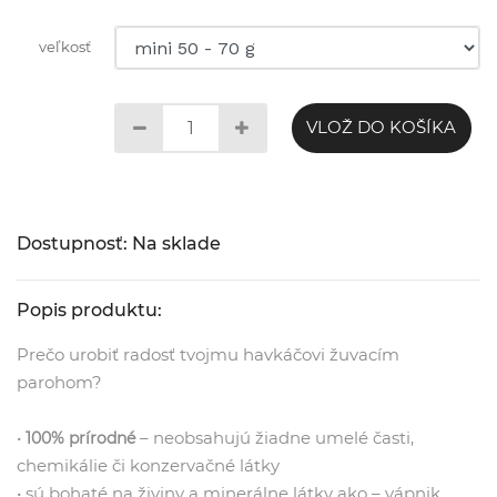
veľkosť
VLOŽ DO KOŠÍKA
Dostupnosť: Na sklade
Popis produktu:
Prečo urobiť radosť tvojmu havkáčovi žuvacím
parohom?
•
– neobsahujú žiadne umelé časti,
100% prírodné
chemikálie či konzervačné látky
• sú bohaté na živiny a minerálne látky ako – vápnik,