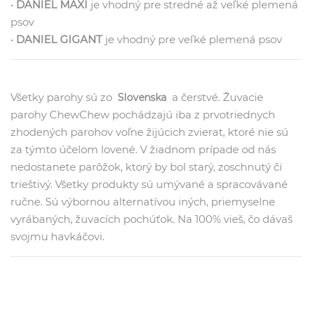
•
DANIEL MAXI
je vhodný pre stredné až veľké plemená
psov
•
DANIEL GIGANT
je vhodný pre veľké plemená psov
Všetky parohy sú zo
a čerstvé. Žuvacie
Slovenska
parohy ChewChew pochádzajú iba z prvotriednych
zhodených parohov voľne žijúcich zvierat, ktoré nie sú
za týmto účelom lovené. V žiadnom prípade od nás
nedostanete parôžok, ktorý by bol starý, zoschnutý či
trieštivý. Všetky produkty sú umývané a spracovávané
ručne. Sú výbornou alternatívou iných, priemyselne
vyrábaných, žuvacích pochúťok. Na 100% vieš, čo dávaš
svojmu havkáčovi.