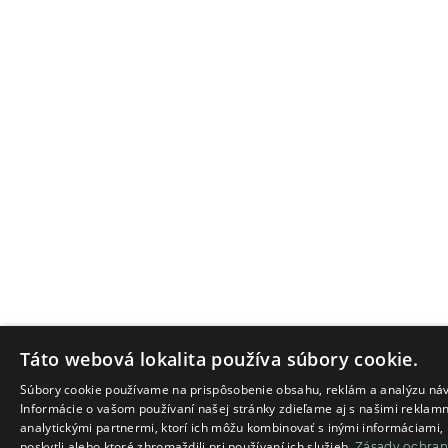
Táto webová lokalita používa súbory cookie.
Súbory cookie používame na prispôsobenie obsahu, reklám a analýzu náv
Informácie o vašom používaní našej stránky zdieľame aj s našimi reklam
analytickými partnermi, ktorí ich môžu kombinovať s inými informáciami, 
poskytli alebo ktoré zhromaždili pri používaní ich služieb.
Zásady ochra