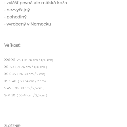
• zvlášť pevná ale mäkká koža
• nezvyčajný
• pohodlný
• vyrobený v Nemecku
Veľkosť:
XXS-XS
25 ( 16-20 cm / 1,50 cm)
XS
30 ( 21-26 cm / 1,50 cm )
XS-S
35 ( 26-30 cm / 2 cm)
XS-S
40 ( 30-34 cm / 2 cm)
S
45 ( 30- 38 cm / 2,5 cm )
S-M
50 ( 36-41 cm / 2,5 cm )
ZLOŽENIE: