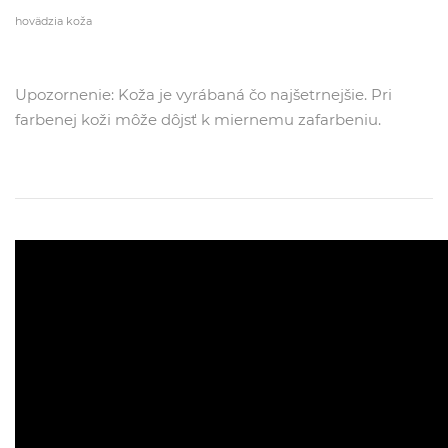
hovädzia koža
Upozornenie: Koža je vyrábaná čo najšetrnejšie. Pri
farbenej koži môže dôjsť k miernemu zafarbeniu.