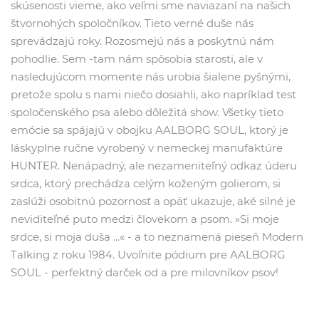
skúsenosti vieme, ako veľmi sme naviazaní na našich
štvornohých spoločníkov. Tieto verné duše nás
sprevádzajú roky. Rozosmejú nás a poskytnú nám
pohodlie. Sem -tam nám spôsobia starosti, ale v
nasledujúcom momente nás urobia šialene pyšnými,
pretože spolu s nami niečo dosiahli, ako napríklad test
spoločenského psa alebo dôležitá show. Všetky tieto
emócie sa spájajú v obojku AALBORG SOUL, ktorý je
láskyplne ručne vyrobený v nemeckej manufaktúre
HUNTER. Nenápadný, ale nezameniteľný odkaz úderu
srdca, ktorý prechádza celým koženým golierom, si
zaslúži osobitnú pozornosť a opäť ukazuje, aké silné je
neviditeľné puto medzi človekom a psom. »Si moje
srdce, si moja duša ...« - a to neznamená pieseň Modern
Talking z roku 1984. Uvoľnite pódium pre AALBORG
SOUL - perfektný darček od a pre milovníkov psov!