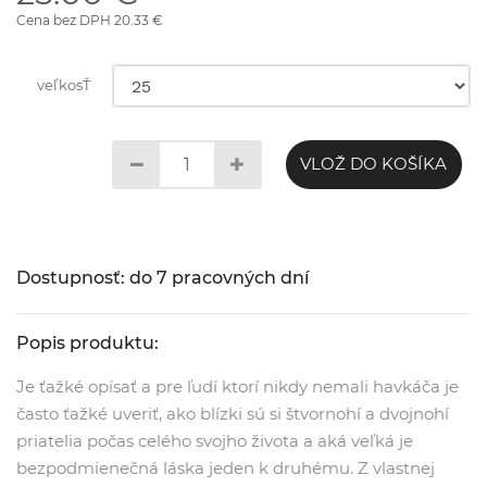
Cena bez DPH 20.33 €
veľkosŤ
VLOŽ DO KOŠÍKA
Dostupnosť: do 7 pracovných dní
Popis produktu:
Je ťažké opísať a pre ľudí ktorí nikdy nemali havkáča je
často ťažké uveriť, ako blízki sú si štvornohí a dvojnohí
priatelia počas celého svojho života a aká veľká je
bezpodmienečná láska jeden k druhému. Z vlastnej