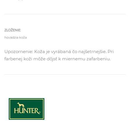
ZLOŽENIE:
hovädzia koža
Upozornenie: Koža je vyrábaná čo najšetrnejšie. Pri
farbenej koži môže dôjsť k miernemu zafarbeniu.