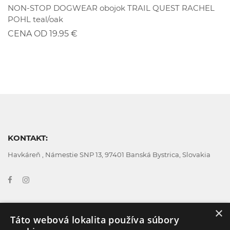
NON-STOP DOGWEAR obojok TRAIL QUEST RACHEL
POHL teal/oak
CENA OD 19.95 €
KONTAKT:
Havkáreň , Námestie SNP 13, 97401 Banská Bystrica, Slovakia
×
Táto webová lokalita používa súbory
GDPR
Všeobecné obchodné podmienky