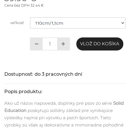
Cena bez DPH 32.44 €
veľkosť
VLOŽ DO KOŠÍKA
Dostupnosť: do 3 pracovných dní
Popis produktu:
Ako už názov napovedá, doplnky pre psov zo série
Solid
Education
poskytujú solídny základ pre vynikajúce
výsledky najmä pri výcviku a psích športoch. Tieto
výrobky sú však aj dekoratívne a mimoriadne pohodlné