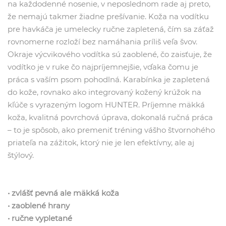
na každodenné nosenie, v neposlednom rade aj preto,
že nemajú takmer žiadne prešívanie. Koža na vodítku
pre havkáča je umelecky ručne zapletená, čím sa záťaž
rovnomerne rozloží bez namáhania príliš veľa švov.
Okraje výcvikového vodítka sú zaoblené, čo zaisťuje, že
vodítko je v ruke čo najpríjemnejšie, vďaka čomu je
práca s vaším psom pohodlná. Karabínka je zapletená
do kože, rovnako ako integrovaný kožený krúžok na
kľúče s vyrazeným logom HUNTER. Príjemne mäkká
koža, kvalitná povrchová úprava, dokonalá ručná práca
– to je spôsob, ako premeniť tréning vášho štvornohého
priateľa na zážitok, ktorý nie je len efektívny, ale aj
štýlový.
• zvlášť pevná ale mäkká koža
• zaoblené hrany
• ručne vypletané