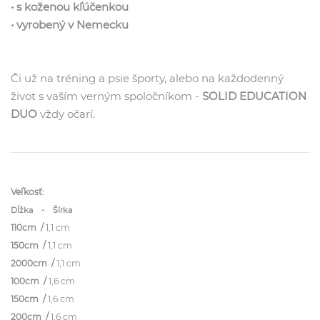
• s koženou kľúčenkou
• vyrobený v Nemecku
Či už na tréning a psie športy, alebo na každodenný
život s vaším verným spoločníkom -
SOLID EDUCATION
DUO
vždy očarí.
Veľkosť:
Dĺžka - Šírka
110cm /
1,1 cm
150cm /
1,1 cm
2000cm /
1,1 cm
100cm /
1,6 cm
150cm /
1,6 cm
200cm /
1,6 cm