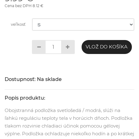
Cena bez DPH 8.12 €
veľkosť
VLOŽ DO KOŠÍKA
Dostupnosť: Na sklade
Popis produktu:
Obojstranná podložka svetlošedá / modrá, slúži na
ľahkú reguláciu teploty tela v horúcich dňoch. Podložka
tlakom rozvinie chladiaci účinok pomocou gélovej
výplne. Podložka ochladzuje niekoľko hodín a po krátkej