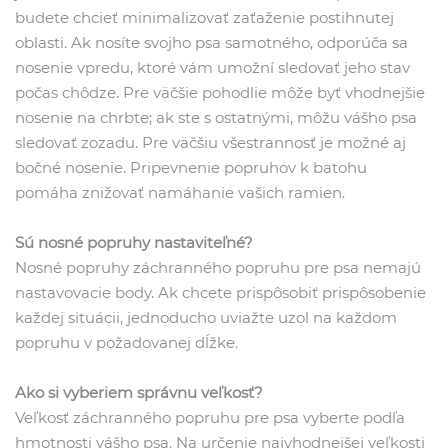
budete chcieť minimalizovať zaťaženie postihnutej
oblasti. Ak nosíte svojho psa samotného, ​​odporúča sa
nosenie vpredu, ktoré vám umožní sledovať jeho stav
počas chôdze. Pre väčšie pohodlie môže byť vhodnejšie
nosenie na chrbte; ak ste s ostatnými, môžu vášho psa
sledovať zozadu. Pre väčšiu všestrannosť je možné aj
bočné nosenie. Pripevnenie popruhov k batohu
pomáha znižovať namáhanie vašich ramien.
Sú nosné popruhy nastaviteľné?
Nosné popruhy záchranného popruhu pre psa nemajú
nastavovacie body. Ak chcete prispôsobiť prispôsobenie
každej situácii, jednoducho uviažte uzol na každom
popruhu v požadovanej dĺžke.
Ako si vyberiem správnu veľkosť?
Veľkosť záchranného popruhu pre psa vyberte podľa
hmotnosti vášho psa. Na určenie najvhodnejšej veľkosti