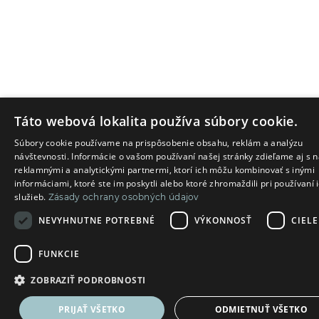
Táto webová lokalita používa súbory cookie.
Súbory cookie používame na prispôsobenie obsahu, reklám a analýzu
návštevnosti. Informácie o vašom používaní našej stránky zdieľame aj s 
reklamnými a analytickými partnermi, ktorí ich môžu kombinovať s inými
informáciami, ktoré ste im poskytli alebo ktoré zhromaždili pri používaní 
služieb.
Zásady ochrany osobných údajov
NEVYHNUTNE POTREBNÉ
VÝKONNOSŤ
CIELE
FUNKCIE
ZOBRAZIŤ PODROBNOSTI
PRIJAŤ VŠETKO
ODMIETNUŤ VŠETKO