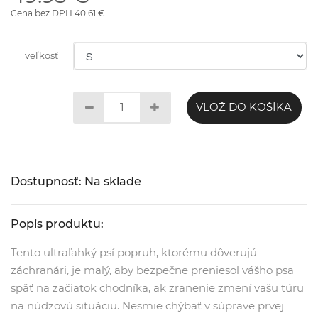
Cena bez DPH 40.61 €
veľkosť
VLOŽ DO KOŠÍKA
Dostupnosť: Na sklade
Popis produktu:
Tento ultraľahký psí popruh, ktorému dôverujú
záchranári, je malý, aby bezpečne preniesol vášho psa
späť na začiatok chodníka, ak zranenie zmení vašu túru
na núdzovú situáciu. Nesmie chýbať v súprave prvej