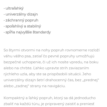
• ultraľahký
• univerzálny dizajn
• záchranný popruh
• spoľahlivý a stabilný
• spĺňa najvyššie štandardy
So štyrmi otvormi na nohy popruh rovnomerne rozloží
váhu vášho psa, zatiaľ čo pevné popruhy umožňujú
bezpečné uchopenie, či už ich nosíte vpredu, na boku
alebo na chrbte. Ľahko upravte strih zaviazaním
rýchleho uzla, aby ste sa prispôsobili situácii. Jeho
univerzálny dizajn šetrí drahocenný čas, bez „prednej“
alebo „zadnej“ strany na navigáciu.
Kompaktný a ľahký popruh, ktorý sa dá jednoducho
zbaliť na každú túru, je pripravený zaistiť a preniesť