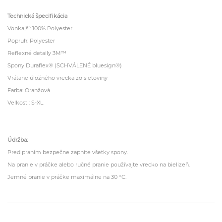
Technická špecifikácia
Vonkajší: 100% Polyester
Popruh: Polyester
Reflexné detaily 3M™
Spony Duraflex® (SCHVÁLENÉ bluesign®)
Vrátane úložného vrecka zo sieťoviny
Farba: Oranžová
Veľkosti: S-XL
Údržba:
Pred praním bezpečne zapnite všetky spony.
Na pranie v práčke alebo ručné pranie používajte vrecko na bielizeň.
Jemné pranie v práčke maximálne na 30 °C.