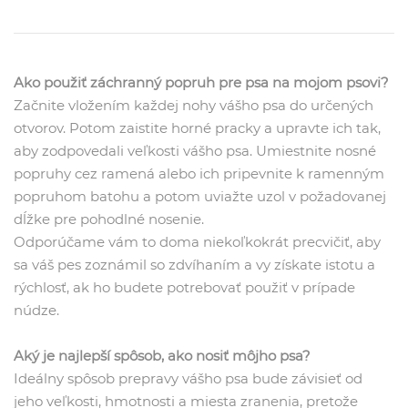
Ako použiť záchranný popruh pre psa na mojom psovi?
Začnite vložením každej nohy vášho psa do určených
otvorov. Potom zaistite horné pracky a upravte ich tak,
aby zodpovedali veľkosti vášho psa. Umiestnite nosné
popruhy cez ramená alebo ich pripevnite k ramenným
popruhom batohu a potom uviažte uzol v požadovanej
dĺžke pre pohodlné nosenie.
Odporúčame vám to doma niekoľkokrát precvičiť, aby
sa váš pes zoznámil so zdvíhaním a vy získate istotu a
rýchlosť, ak ho budete potrebovať použiť v prípade
núdze.
Aký je najlepší spôsob, ako nosiť môjho psa?
Ideálny spôsob prepravy vášho psa bude závisieť od
jeho veľkosti, hmotnosti a miesta zranenia, pretože