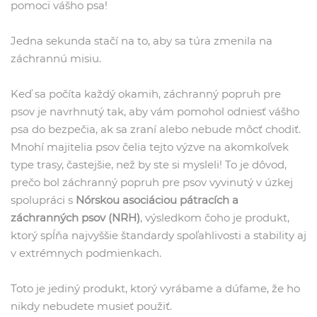
pomoci vášho psa!
Jedna sekunda stačí na to, aby sa túra zmenila na
záchrannú misiu.
Keď sa počíta každý okamih, záchranný popruh pre
psov je navrhnutý tak, aby vám pomohol odniesť vášho
psa do bezpečia, ak sa zraní alebo nebude môcť chodiť.
Mnohí majitelia psov čelia tejto výzve na akomkoľvek
type trasy, častejšie, než by ste si mysleli! To je dôvod,
prečo bol záchranný popruh pre psov vyvinutý v úzkej
spolupráci s
Nórskou asociáciou pátracích a
záchranných psov (NRH)
, výsledkom čoho je produkt,
ktorý spĺňa najvyššie štandardy spoľahlivosti a stability aj
v extrémnych podmienkach.
Toto je jediný produkt, ktorý vyrábame a dúfame, že ho
nikdy nebudete musieť použiť.