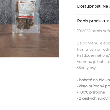
Dostupnosť: Na 
Popis produktu:
100% Vetamix suš
Za odmenu, alebo 
kvalitných príro
každodenného BAR
vemeno je bohaté 
všetky psy.
• bohaté na bielko
• čisto prírodný p
• 100% prírodné
• z českých suroví