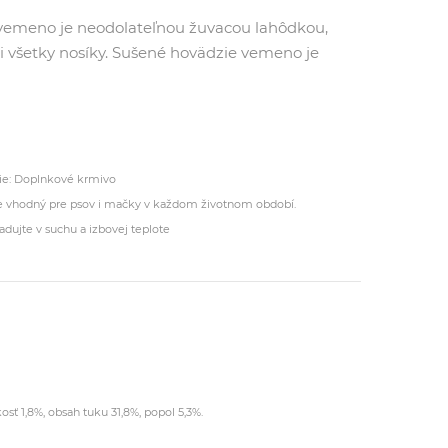
vemeno je neodolateľnou žuvacou lahôdkou,
bi všetky nosíky. Sušené hovädzie vemeno je
ie: Doplnkové krmivo
je vhodný pre psov i mačky v každom životnom období.
adujte v suchu a izbovej teplote
osť 1,8%, obsah tuku 31,8%, popol 5,3%.