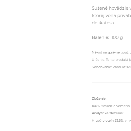
Sušené hovädzie 
ktorej vôňa privá
delikatesa.
Balenie: 100 g
Návod na správne použit
Určenie: Tento produkt 
Skladovanie: Produkt skl
Zloženie:
100% Hovädzie vemeno
Analytické zloženie:
Hrubý proteín 53,8%, vlhk