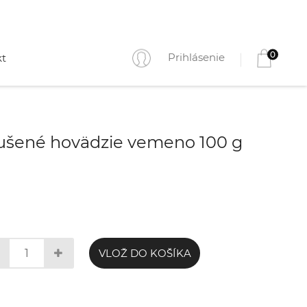
0
Prihlásenie
kt
ušené hovädzie vemeno 100 g
VLOŽ DO KOŠÍKA