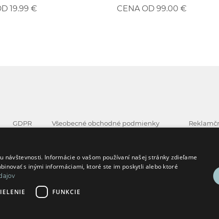
D 19.99 €
CENA OD 99.00 €
GDPR
Všeobecné obchodné podmienky
Reklamčn
Cookies
Všeobecné podmienky používania
Formulár
.
 návštevnosti. Informácie o vašom používaní našej stránky zdieľame
binovať s inými informáciami, ktoré ste im poskytli alebo ktoré
dajov
IELENIE
FUNKCIE
etky práva vyhradené | Copyright © Havkáreň | Created by © WCR Tech