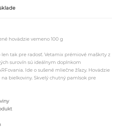
sklade
ené hovädzie vemeno 100 g
len tak pre radosť. Vetamix prémiové maškrty z
dných surovín sú ideálnym doplnkom
Fovania. Ide o sušené mliečne žľazy. Hovädzie
na bielkoviny. Skvelý chutný pamlsok pre
viny
rodukt
n