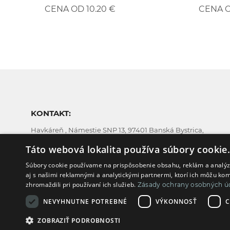
CENA O
CENA OD 10.20 €
KONTAKT:
Havkáreň , Námestie SNP 13, 97401 Banská Bystrica,
Slovakia
Táto webová lokalita používa súbory cookie
Súbory cookie používame na prispôsobenie obsahu, reklám a analýzu
aj s našimi reklamnými a analytickými partnermi, ktorí ich môžu kom
zhromaždili pri používaní ich služieb.
Zásady ochrany osobných ú
NEVYHNUTNE POTREBNÉ
VÝKONNOSŤ
C
2019 - 2026 Vš
ZOBRAZIŤ PODROBNOSTI