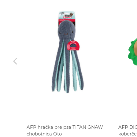
ZĽAVA
AFP DIG
ov 55
AFP hračka pre psa TITAN GNAW
koberče
chobotnica Oto