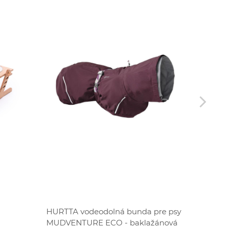
ZĽAVA
HURTTA vodeodolná bunda pre psy
AFP hr
MUDVENTURE ECO - baklažánová
opička 