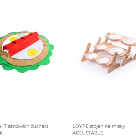
ZĽAVA
ZĽAVA
 IT sandwich čuchací
LOYPE stojan na misky
k
ADJUSTABLE