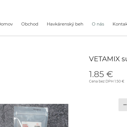
Domov
Obchod
Havkárenský beh
O nás
Konta
VETAMIX s
1.85 €
Cena bez DPH 1.50 €