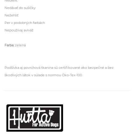
Nebieliť
Nedávať do sušičky
Nežehliť
Per v podobných farbách
Nepoužívaj aviváž
Farba:
zelená
Podšívka aj povrchová tkanina sú certifikované ako bezpečné a bez
škodlivých látok v súlade s normou Öko-Tex-100.