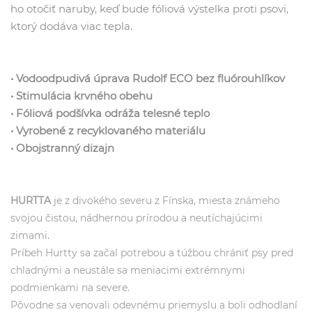
ho otočiť naruby, keď bude fóliová výstelka proti psovi,
ktorý dodáva viac tepla.
• Vodoodpudivá úprava Rudolf ECO bez fluórouhlíkov
• Stimulácia krvného obehu
• Fóliová podšívka odráža telesné teplo
• Vyrobené z recyklovaného materiálu
• Obojstranný dizajn
HURTTA
je z divokého severu z Fínska, miesta známeho
svojou čistou, nádhernou prírodou a neutíchajúcimi
zimami
.
Príbeh Hurtty sa začal potrebou a túžbou chrániť psy pred
chladnými a neustále sa meniacimi extrémnymi
podmienkami na severe.
Pôvodne sa venovali odevnému priemyslu a boli odhodlaní