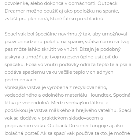
dovolenke, alebo dokonca v domácnosti. Outback
Dreamer možno použiť aj ako podložku na spanie,
zvlášť pre plemená, ktoré ľahko prechladnú.
Spací vak bol špeciálne navrhnutý tak, aby umožňoval
psovi prirodzenú polohu na spanie, vďaka čomu sa tvoj
pes môže ľahko skrútiť vo vnútri. Dizajn je podobný
jaskyni a umožňuje tvojmu psovi úplne ustúpiť do
spacáku. Fólia vo vnútri podšívky odráža teplo tela psa a
dodáva spaciemu vaku vačšie teplo v chladných
podmienkach.
Vonkajšia vrstva je vyrobená z recyklovaného, ​​
vodeodolného a odolného materiálu Houndtex. Spodná
látka je vodeodolná. Medzi vonkajšou látkou a
podšívkou je vrstva mäkkého a hrejivého vatelínu. Spací
vak sa dodáva v praktickom skladovacom a
prepravnom vaku. Outback Dreamer funguje aj ako
izolačná posteľ. Ak sa spací vak používa takto, je možné