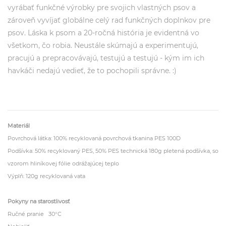
vyrábať funkčné výrobky pre svojich vlastných psov a
zároveň vyvíjať globálne celý rad funkčných doplnkov pre
psov. Láska k psom a 20-ročná história je evidentná vo
všetkom, čo robia. Neustále skúmajú a experimentujú,
pracujú a prepracovávajú, testujú a testujú - kým im ich
havkáči nedajú vedieť, že to pochopili správne. :)
Materiál
Povrchová látka: 100% recyklovaná povrchová tkanina PES 100D
Podšívka: 50% recyklovaný PES, 50% PES technická 180g pletená podšívka, so
vzorom hliníkovej fólie odrážajúcej teplo
Výplň: 120g recyklovaná vata
Pokyny na starostlivosť
Ručné pranie 30°C