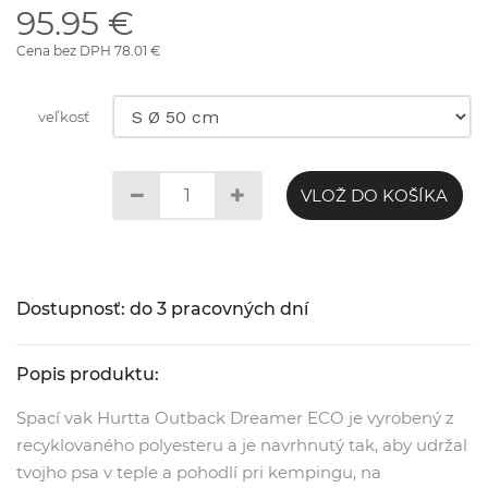
95.95 €
Cena bez DPH 78.01 €
veľkosť
VLOŽ DO KOŠÍKA
Dostupnosť: do 3 pracovných dní
Popis produktu:
Spací vak Hurtta Outback Dreamer ECO je vyrobený z
recyklovaného polyesteru a je navrhnutý tak, aby udržal
tvojho psa v teple a pohodlí pri kempingu, na